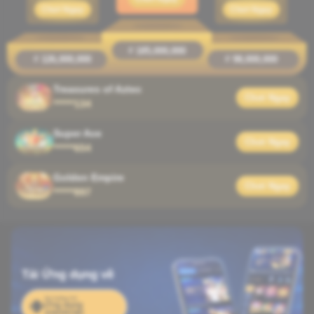
Chơi Ngay
Chơi Ngay
CHINESE NEW YEAR MOREWAYS
₫ 185,000,000
Chơi Ngay
******045
₫ 126,000,000
₫ 98,000,000
Treasures of Aztec
Chơi Ngay
******134
Super Ace
Chơi Ngay
******654
Golden Empire
Chơi Ngay
******897
Aviator
Chơi Ngay
******132
Tải Ứng dụng về
Tải Xuống Với
Ứng dụng
ANDROID