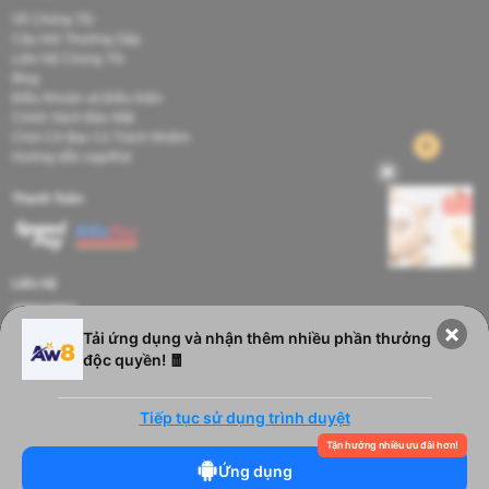
Về Chúng Tôi
Câu Hỏi Thường Gặp
Liên Hệ Chúng Tôi
Blog
Điều Khoản và Điều Kiện
Chính Sách Bảo Mật
Chơi Cờ Bạc Có Trách Nhiệm
Hướng dẫn nạp/Rút
Thanh Toán
Liên hệ
Tải ứng dụng và nhận thêm nhiều phần thưởng
độc quyền! 🧧
© 2026 AW8 Bản quyền đã đăng ký. Tất cả quyền được bảo lưu.
Tiếp tục sử dụng trình duyệt
Tận hưởng nhiều ưu đãi hơn!
Ứng dụng
Menu
Giới Thiệu
Thưởng
Tài Khoản
Đăng Ký