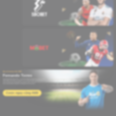
Đại sứ thương hiệu AW8
Fernando Torres
Huyền thoại bóng đá Fernando Torres – cựu tiền đạo nổi tiếng từng khoác áo các CLB danh tiếng như Liverpool, Chelsea và
Atletico Madrid – đã chính thức trở thành đại sứ thương hiệu của AW8 từ mùa giải 2020/2021. Sự hợp tác này là minh chứng
cho uy tín và tầm vóc của AW8 trong lĩnh vực giải trí trực tuyến. AW8 tin rằng, với tên tuổi và sức ảnh hưởng toàn cầu của
Torres, nền tảng sẽ tiếp tục khẳng định vị thế hàng đầu tại thị trường châu Á.
Cược ngay cùng AW8