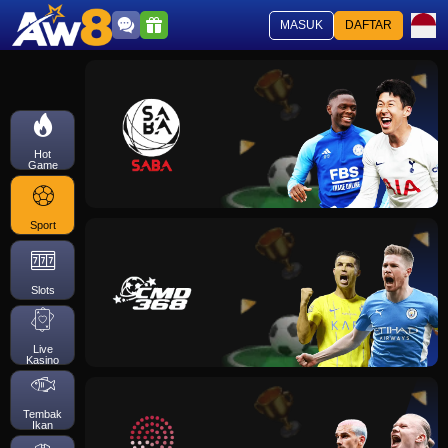
MASUK
DAFTAR
Hot
Game
Sport
Slots
Live
Kasino
Tembak
Ikan