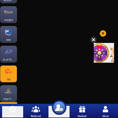
BIGGAMING
YEEBET
WM
PLAYTECH
OG
PRETTYGAMING
Menu
Referral
Hadiah
Akun
Daftar