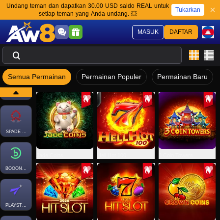
Undang teman dan dapatkan 30.00 USD saldo REAL untuk
Tukarkan
setiap teman yang Anda undang. 💥
JDB
MASUK
DAFTAR
RICHGAMING
Semua Permainan
Permainan Populer
Permainan Baru
V-POWER
SPADE GAMING
Jade Coins
Hell Hot 100
3 Coin Towers
BOOONGO
PLAYSTARGAMING