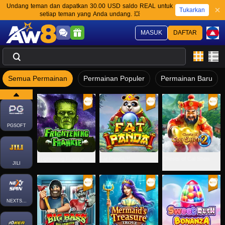
Undang teman dan dapatkan 30.00 USD saldo REAL untuk
Tukarkan
setiap teman yang Anda undang. 💥
MASUK
DAFTAR
Semua Permainan
Permainan Populer
Permainan Baru
FACHAI-SLOT
PGSOFT
Frightening Frankie
Fat Panda™
Chests of Cai Shen
JILI
2
NEXTSPIN