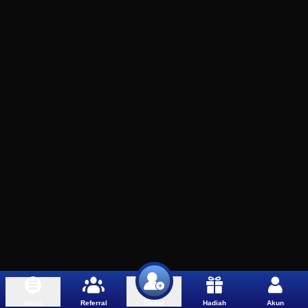
Menu
Referral
Hadiah
Akun
Daftar