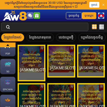
CRAZYGAMING
បញ្ជាក់មិត្តភក្តិមិនមែនគ្រប់គ្រងនិងទទួលបាន 30.00 USD នៃសមត្ថភាពមូលដ្ឋានពី
ទូទាត់
សមត្ថភាពនិងសមត្ថភាពនិងនីតិវេធានីដែលអ្នកបានប្រើប្រាស់។ 💥
ចូលប្រព័ន្ធ
ចុះឈ្មោះ
VPLUS
LIVE22
ល្បែងទាំងអស់
ល្បែងឈានមុខគេ
លេងហ្គេមថ្មី
ហ្គេមដែលចូលចិត្ត
ការថែទាំការកុងតូនិង
ការថែទាំការកុងតូនិង
POP
ការថែទាំការកុងតូនិង
2026-06-25 07:55
2026-06-25 07:55
2026-06-25 07:55
រហូតដល់ការជូនដំណឹង
រហូតដល់ការជូនដំណឹង
រហូតដល់ការជូនដំណឹង
បន្ថែម។
បន្ថែម។
បន្ថែម។
[ASKMESLOT]
[ASKMESLOT]
[ASKMESLOT]
5G
Mahjong of the
Mahjong Legend
Roma Kingdom
Phoenix
EPICWIN
ការថែទាំការកុងតូនិង
ការថែទាំការកុងតូនិង
ការថែទាំការកុងតូនិង
2026-06-25 07:55
2026-06-25 07:55
2026-06-25 07:55
រហូតដល់ការជូនដំណឹង
រហូតដល់ការជូនដំណឹង
រហូតដល់ការជូនដំណឹង
បន្ថែម។
បន្ថែម។
បន្ថែម។
[ASKMESLOT]
[ASKMESLOT]
[ASKMESLOT]