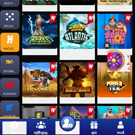
REDTIGER
Le Bandit
Life and Death
Le Digger
RELAXGAMING
HACKSAWGAMING
Ze Zeus
Marlin Masters
Dork Unit
Atlantis
BTGAMING
PLAYNGO
Le Cowboy
Duel at Dawn
Power of Ten
EVOPLAY
ម៉ឺនុយ
កម្មវិធីបង្ហាញ.
រង្វាន់
គណនី
ចុះឈ្មោះ