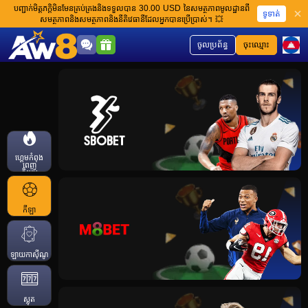
បញ្ជាក់មិត្តភក្តិមិនមែនគ្រប់គ្រងនិងទទួលបាន 30.00 USD នៃសមត្ថភាពមូលដ្ឋានពី
ទូទាត់
សមត្ថភាពនិងសមត្ថភាពនិងនីតិវេធានីដែលអ្នកបានប្រើប្រាស់។ 💥
ចូលប្រព័ន្ធ
ចុះឈ្មោះ
ហ្គេមកំពុង
ពេញ
និយម
កីឡា
ឡាយកាសុីណូ
ស្លុត