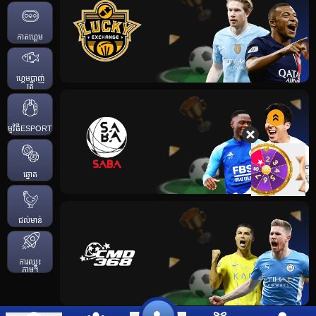
កាតហ្គេម
ហ្គេមបាញ់
ត្រី
កម្មវិធីESPORTS
ឆ្នោត
ជល់មាន់
ការឈ្នះ
ភ្លាមៗ