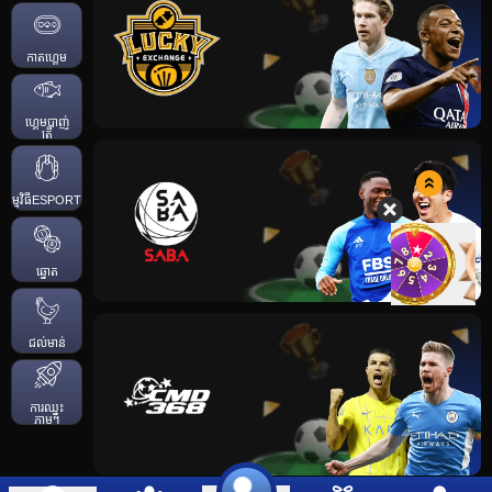
កាតហ្គេម
ហ្គេមបាញ់
ត្រី
កម្មវិធីESPORTS
ឆ្នោត
ជល់មាន់
ការឈ្នះ
ភ្លាមៗ