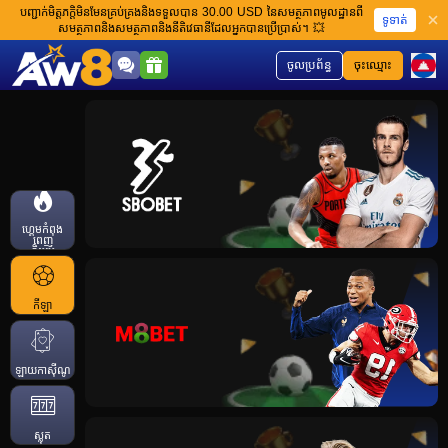
បញ្ជាក់មិត្តភក្តិមិនមែនគ្រប់គ្រងនិងទទួលបាន 30.00 USD នៃសមត្ថភាពមូលដ្ឋានពី
ទូទាត់
សមត្ថភាពនិងសមត្ថភាពនិងនីតិវេធានីដែលអ្នកបានប្រើប្រាស់។ 💥
ចូលប្រព័ន្ធ
ចុះឈ្មោះ
ហ្គេមកំពុង
ពេញ
និយម
កីឡា
ឡាយកាសុីណូ
ស្លុត