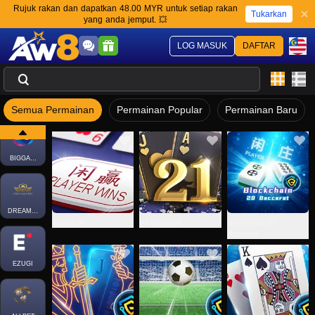
EVOLUTION
Rujuk rakan dan dapatkan 48.00 MYR untuk setiap rakan
Tukarkan
yang anda jemput. 💥
LOG MASUK
DAFTAR
SEXY CASINO
PLAYTECH
Semua Permainan
Permainan Popular
Permainan Baru
BIGGAMING
DREAMGAMING
Baccarat
BJ Baccarat
Blockchain 28
Baccarat
EZUGI