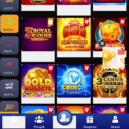
Egypt Power x1000
Super Hot Teapots:
3 Gates of Pyramid
LUCKY365
Hold and Win
BOOONGO
SPADE GAMING
3 Royal Coins: Hold
Sky Coins
Sticky Piggy
and Win
FASTSPIN
NEXTSPIN
Gold Nuggets
Coin UP : Lightning
3 Coins: Egypt
JDB
Menu
Perujuk
Ganjaran
Akaun
Daftar