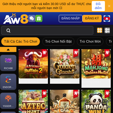
Đổi
Giới thiệu một người bạn và kiếm 30.00 USD số dư THỰC cho
điểm
mỗi người bạn mời 💥
SPADE GAMING
ĐĂNG NHẬP
ĐĂNG KÝ
BOOONGO
Tất Cả Các Trò Chơi
Trò Chơi Nổi Bật
Trò Chơi Mới
Tr
PLAYSTARGAMING
RICH88
African Buffalo 2
Golden Ganesha
Mahjong Deluxe
Hand
ENDORPHINA
YGGDRASIL