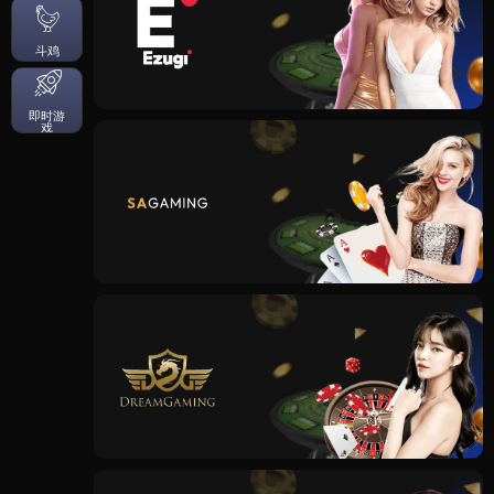
斗鸡
即时游
戏