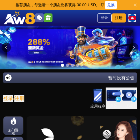
兑换
推荐朋友，每邀请一个朋友您将获得 30.00 USD。 💥
登录
注册
暂时没有公告
登录
/
注册
存款
提款
应用程序
热门游
戏