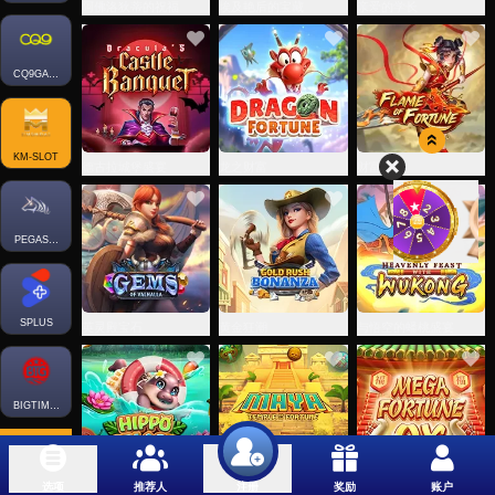
阿佛洛狄蒂的祝福
埃及艳后的宝藏
亲爱的学长
CQ9GAMING
KM-SLOT
德古拉城堡盛宴
龙之财富
财富之焰
PEGASUS-SLOT
SPLUS
英灵殿宝石
黄金狂潮
与悟空的蟠桃盛宴
BIGTIMEGAMING
选项
推荐人
奖励
账户
注册
河马嬉水
玛雅：财富之殿
超级幸运金牛
NETENT