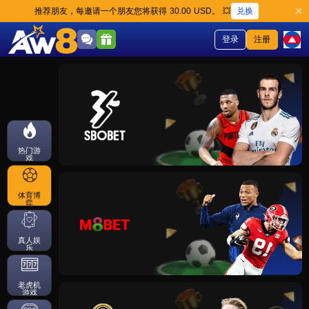
兑换
推荐朋友，每邀请一个朋友您将获得 30.00 USD。 💥
登录
注册
热门游
戏
体育博
弈
真人娱
乐
老虎机
游戏