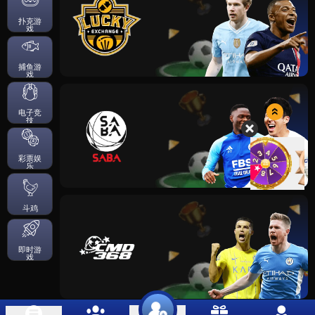
扑克游
戏
捕鱼游
戏
电子竞
技
彩票娱
乐
斗鸡
即时游
戏