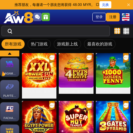
兑换
推荐朋友，每邀请一个朋友您将获得 48.00 MYR。 💥
登录
注册
JILI
所有游戏
热门游戏
游戏新上线
最喜欢的游戏
PRAGMATICPLAY
VAGAMING
烈阳之力 XXL: 集鸿
埃及四宝壶: 集鸿运
爱尔兰大亨 x1000
PLAYTECH
运
FACHAI-SLOT