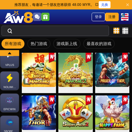
兑换
推荐朋友，每邀请一个朋友您将获得 48.00 MYR。 💥
登录
注册
RELAXGAMING
所有游戏
热门游戏
游戏新上线
最喜欢的游戏
BTGAMING
VPLUS
NOLIMITCITY
麻將發了
麻將發了2
雷神之錘
EPICWIN
SBOBETFUNKY