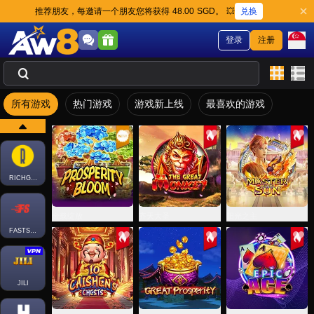
兑换
推荐朋友，每邀请一个朋友您将获得 48.00 SGD。 💥
BOOONGO
登录
注册
FACHAI-SLOT
所有游戏
热门游戏
游戏新上线
最喜欢的游戏
PRAGMATICPLAY
RICHGAMING
金载绽放
齐天大圣
阳光之主
FASTSPIN
JILI