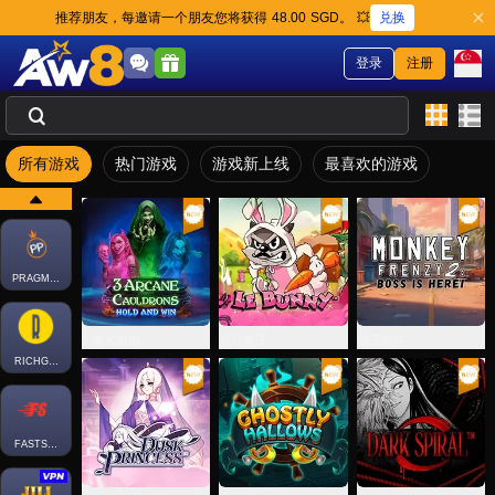
兑换
推荐朋友，每邀请一个朋友您将获得 48.00 SGD。 💥
SPADE GAMING
登录
注册
BOOONGO
所有游戏
热门游戏
游戏新上线
最喜欢的游戏
FACHAI-SLOT
PRAGMATICPLAY
3 奥术坩埚
那只兔子
猴子疯狂
RICHGAMING
FASTSPIN