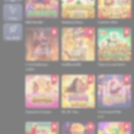
อรี่
ไก่ชน
Wild Bandito
Mahjong Ways
Caishen Wins
ชนะทันที
การแก้แค้นของ
สมบัติแอซเท็ก
ไพ่นกกระจอกมังกร
เกอิชา
Ganesha Fortune
ปินาต้า ชนะ
กระต่ายแห่งโชค
ลาภ