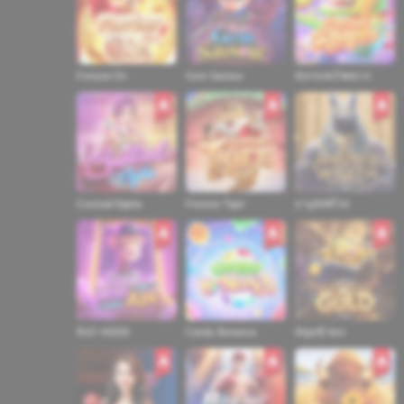
Fortune Ox
Gem Saviour
มังกรแห่งโชคลาภ
Cocktail Nights
Fortune Tiger
อานูบิสพิโรธ
ลิงป่า #3258
Candy Bonanza
อัญมณี ทอง