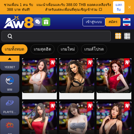
PRAGMATICPLAY
แลก
ชวนเพื่อน 1 คน รับ
แนะนำเพื่อนและรับ 388.00 THB ยอดคงเหลือจริง
รับ
388 บาท ทันที!
สำหรับแต่ละเพื่อนที่คุณเชิญเข้าร่วม 💥
เข้าสู่ระบบ
สมัคร
DREAMGAMING
SAGAMING
เกมทั้งหมด
เกมสุดฮิต
เกมใหม่
เกมส์โปรด
YEEBET
WM
Baccarat
Speed Baccarat
Dragon Tiger
PLAYTECH