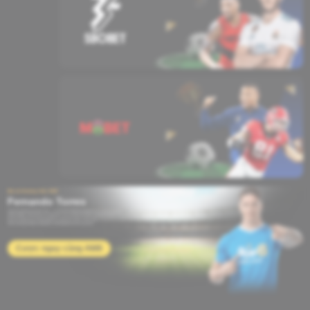
Đại sứ thương hiệu AW8
Fernando Torres
Huyền thoại bóng đá Fernando Torres – cựu tiền đạo nổi tiếng từng khoác áo các CLB danh tiếng như Liverpool, Chelsea và
Atletico Madrid – đã chính thức trở thành đại sứ thương hiệu của AW8 từ mùa giải 2020/2021. Sự hợp tác này là minh chứng
cho uy tín và tầm vóc của AW8 trong lĩnh vực giải trí trực tuyến. AW8 tin rằng, với tên tuổi và sức ảnh hưởng toàn cầu của
Torres, nền tảng sẽ tiếp tục khẳng định vị thế hàng đầu tại thị trường châu Á.
Cược ngay cùng AW8